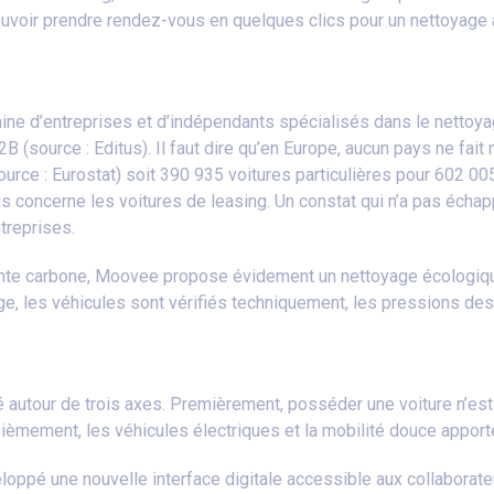
ouvoir prendre rendez-vous en quelques clics pour un nettoyage 
taine d’entreprises et d’indépendants spécialisés dans le nettoy
B (source : Editus). Il faut dire qu’en Europe, aucun pays ne fa
ource : Eurostat) soit 390 935 voitures particulières pour 602 00
concerne les voitures de leasing. Un constat qui n’a pas échap
ntreprises.
nte carbone, Moovee propose évidement un nettoyage écologiqu
age, les véhicules sont vérifiés techniquement, les pressions de
 autour de trois axes. Premièrement, posséder une voiture n’est 
sièmement, les véhicules électriques et la mobilité douce apporter
veloppé une nouvelle interface digitale accessible aux collabora