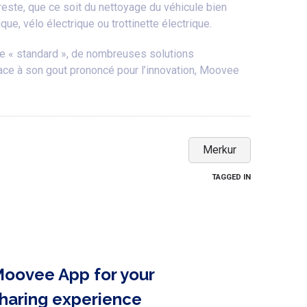
este, que ce soit du nettoyage du véhicule bien
ue, vélo électrique ou trottinette électrique.
ule « standard », de nombreuses solutions
ace à son gout prononcé pour l’innovation, Moovee
Merkur
TAGGED IN
oovee App for your
haring experience