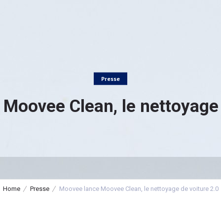
Presse
Moovee Clean, le nettoyage 
Home
Presse
Moovee lance Moovee Clean, le nettoyage de voiture 2.0