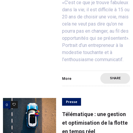
«C’est ce que je trouve fabuleux
dans la vie; il est difficile à 15 ou
20 ans de choisir une voie, mais
cela ne veut pas dire qu’on ne
pourra pas en changer, au fil des
opportunités qui se présentent».
Portrait d’un entrepreneur à la
modestie touchante et à
l’enthousiasme communicatif.
SHARE
More
Presse
0
0
Télématique : une gestion
et optimisation de la flotte
en temps réel