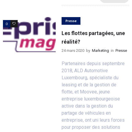
Presse
0
0
Les flottes partagées, une
réalité?
24 mars 2020
by
Marketing
in
Presse
Partenaires depuis septembre
2018, ALD Automotive
Luxembourg, spécialiste du
leasing et de la gestion de
flotte, et Moovee, jeune
entreprise luxembourgeoise
active dans la gestion du
partage de véhicules en
entreprise, ont uni leurs forces
pour proposer des solutions