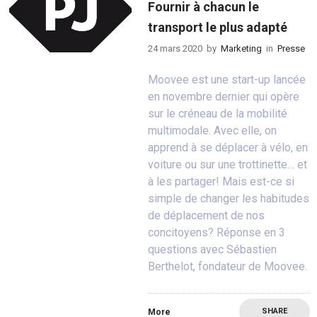
Fournir à chacun le
transport le plus adapté
24 mars 2020
by
Marketing
in
Presse
Moovee est une start-up lancée
en novembre dernier qui opère
sur le créneau de la mobilité
multimodale. Avec elle, on
apprend à se déplacer à vélo, en
voiture ou sur une trottinette… et
à les partager! Mais est-ce si
simple de changer les habitudes
de déplacement de nos
concitoyens? Réponse en 3
questions avec Sébastien
Berthelot, fondateur de Moovee.
SHARE
More