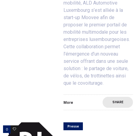
mobilité, ALD Automotive
Luxembourg s’est alliée à la
start-up Moovee afin de
proposer le premier portail de
mobilité multimodale pour les
entreprises luxembourgeoises.
Cette collaboration permet
l’émergence d’un nouveau
service offrant dans une seule
solution : le partage de voiture,
de vélos, de trottinettes ainsi
que le covoiturage.
SHARE
More
Presse
0
0