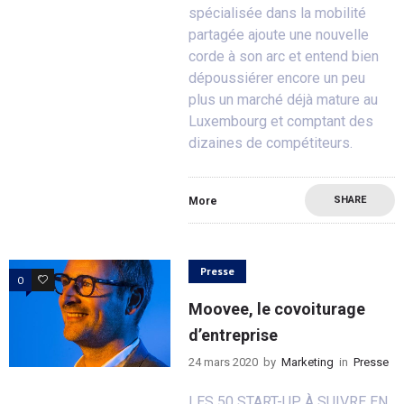
spécialisée dans la mobilité
partagée ajoute une nouvelle
corde à son arc et entend bien
dépoussiérer encore un peu
plus un marché déjà mature au
Luxembourg et comptant des
dizaines de compétiteurs.
SHARE
More
Presse
0
0
Moovee, le covoiturage
d’entreprise
24 mars 2020
by
Marketing
in
Presse
LES 50 START-UP À SUIVRE EN