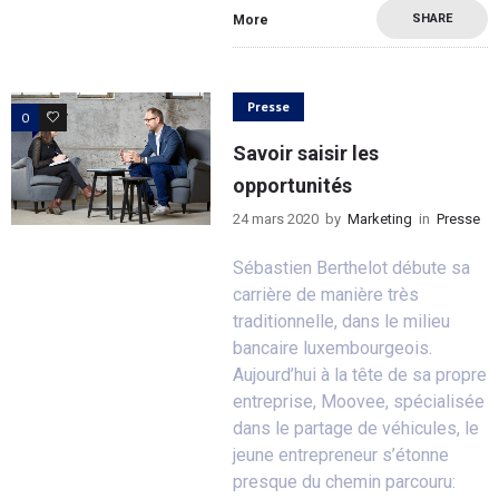
SHARE
More
Presse
0
0
Savoir saisir les
opportunités
24 mars 2020
by
Marketing
in
Presse
Sébastien Berthelot débute sa
carrière de manière très
traditionnelle, dans le milieu
bancaire luxembourgeois.
Aujourd’hui à la tête de sa propre
entreprise, Moovee, spécialisée
dans le partage de véhicules, le
jeune entrepreneur s’étonne
presque du chemin parcouru: