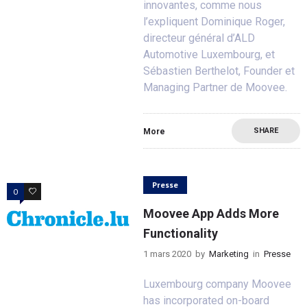
innovantes, comme nous
l’expliquent Dominique Roger,
directeur général d’ALD
Automotive Luxembourg, et
Sébastien Berthelot, Founder et
Managing Partner de Moovee.
SHARE
More
Presse
0
0
Moovee App Adds More
Functionality
1 mars 2020
by
Marketing
in
Presse
Luxembourg company Moovee
has incorporated on-board