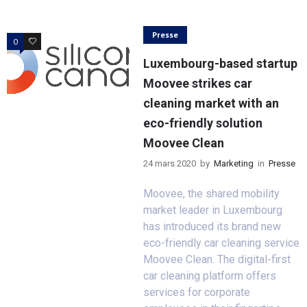
Presse
0
0
Luxembourg-based startup
Moovee strikes car
cleaning market with an
eco-friendly solution
Moovee Clean
24 mars 2020
by
Marketing
in
Presse
Moovee, the shared mobility
market leader in Luxembourg
has introduced its brand new
eco-friendly car cleaning service
Moovee Clean. The digital-first
car cleaning platform offers
services for corporate