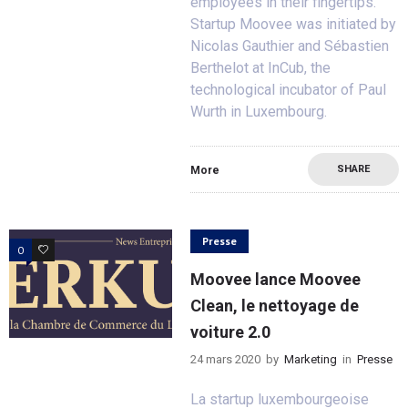
employees in their fingertips.
Startup Moovee was initiated by
Nicolas Gauthier and Sébastien
Berthelot at InCub, the
technological incubator of Paul
Wurth in Luxembourg.
SHARE
More
Presse
0
0
Moovee lance Moovee
Clean, le nettoyage de
voiture 2.0
24 mars 2020
by
Marketing
in
Presse
La startup luxembourgeoise