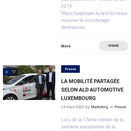
2019
https://paperjam.lu/article/news-
moovee-le-covoiturage-
dentreprise
SHARE
More
Presse
0
0
LA MOBILITÉ PARTAGÉE
SELON ALD AUTOMOTIVE
LUXEMBOURG
24 mars 2020
by
Marketing
in
Presse
Lors de la 17ème édition de la
semaine européenne de la