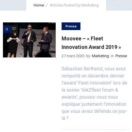
Home
Articles Posted by Marketing
Presse
0
0
Moovee – « Fleet
Innovation Award 2019 »
27 mars 2020
by
Marketing
in
Presse
Sébastien Berthelot, vous avez
remporté en décembre dernier
l’award ‘Fleet Innovation’ lors de
la soirée ‘link2fleet forum &
awards’, pouvez-vous nous
expliquer justement l’innovation
que vous aviez défendu ce jour-
là ?