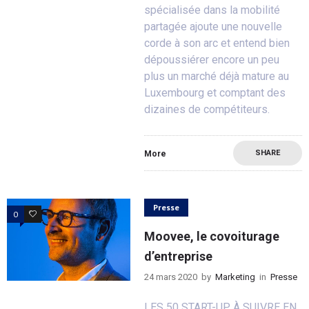
spécialisée dans la mobilité
partagée ajoute une nouvelle
corde à son arc et entend bien
dépoussiérer encore un peu
plus un marché déjà mature au
Luxembourg et comptant des
dizaines de compétiteurs.
SHARE
More
Presse
0
0
Moovee, le covoiturage
d’entreprise
24 mars 2020
by
Marketing
in
Presse
LES 50 START-UP À SUIVRE EN