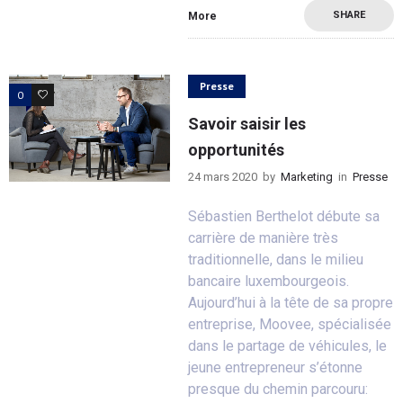
SHARE
More
Presse
0
0
Savoir saisir les
opportunités
24 mars 2020
by
Marketing
in
Presse
Sébastien Berthelot débute sa
carrière de manière très
traditionnelle, dans le milieu
bancaire luxembourgeois.
Aujourd’hui à la tête de sa propre
entreprise, Moovee, spécialisée
dans le partage de véhicules, le
jeune entrepreneur s’étonne
presque du chemin parcouru: