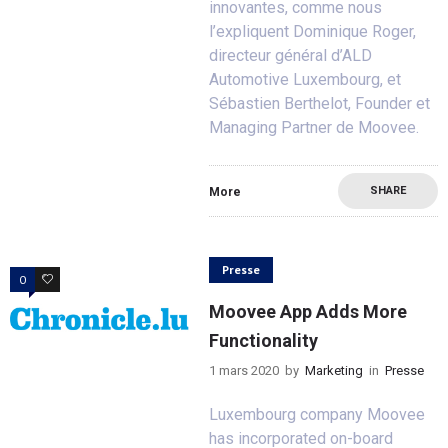
innovantes, comme nous
l’expliquent Dominique Roger,
directeur général d’ALD
Automotive Luxembourg, et
Sébastien Berthelot, Founder et
Managing Partner de Moovee.
SHARE
More
Presse
0
0
Moovee App Adds More
Functionality
1 mars 2020
by
Marketing
in
Presse
Luxembourg company Moovee
has incorporated on-board