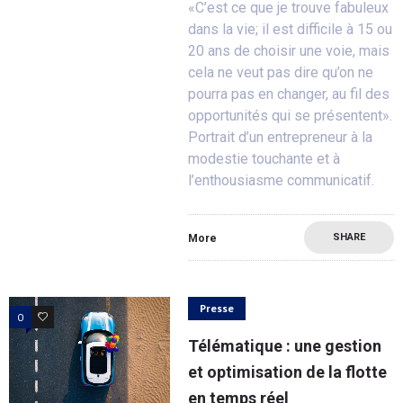
«C’est ce que je trouve fabuleux
dans la vie; il est difficile à 15 ou
20 ans de choisir une voie, mais
cela ne veut pas dire qu’on ne
pourra pas en changer, au fil des
opportunités qui se présentent».
Portrait d’un entrepreneur à la
modestie touchante et à
l’enthousiasme communicatif.
SHARE
More
Presse
0
0
Télématique : une gestion
et optimisation de la flotte
en temps réel