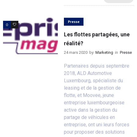
Presse
0
0
Les flottes partagées, une
réalité?
24 mars 2020
by
Marketing
in
Presse
Partenaires depuis septembre
2018, ALD Automotive
Luxembourg, spécialiste du
leasing et de la gestion de
flotte, et Moovee, jeune
entreprise luxembourgeoise
active dans la gestion du
partage de véhicules en
entreprise, ont uni leurs forces
pour proposer des solutions