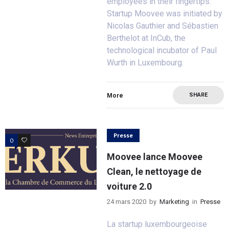
employees in their fingertips.
Startup Moovee was initiated by
Nicolas Gauthier and Sébastien
Berthelot at InCub, the
technological incubator of Paul
Wurth in Luxembourg.
SHARE
More
Presse
0
0
Moovee lance Moovee
Clean, le nettoyage de
voiture 2.0
24 mars 2020
by
Marketing
in
Presse
La startup luxembourgeoise