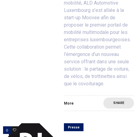
mobilité, ALD Automotive
Luxembourg s’est alliée à la
start-up Moovee afin de
proposer le premier portail de
mobilité multimodale pour les
entreprises luxembourgeoises.
Cette collaboration permet
l’émergence d’un nouveau
service offrant dans une seule
solution : le partage de voiture,
de vélos, de trottinettes ainsi
que le covoiturage.
SHARE
More
Presse
0
0