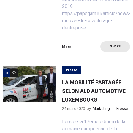
2019
https://paperjam.lu/article/news-
moovee-le-covoiturage-
dentreprise
SHARE
More
Presse
0
0
LA MOBILITÉ PARTAGÉE
SELON ALD AUTOMOTIVE
LUXEMBOURG
24 mars 2020
by
Marketing
in
Presse
Lors de la 17ème édition de la
semaine européenne de la