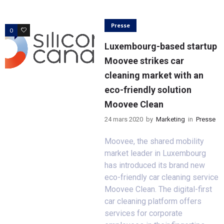
Presse
0
0
Luxembourg-based startup
Moovee strikes car
cleaning market with an
eco-friendly solution
Moovee Clean
24 mars 2020
by
Marketing
in
Presse
Moovee, the shared mobility
market leader in Luxembourg
has introduced its brand new
eco-friendly car cleaning service
Moovee Clean. The digital-first
car cleaning platform offers
services for corporate