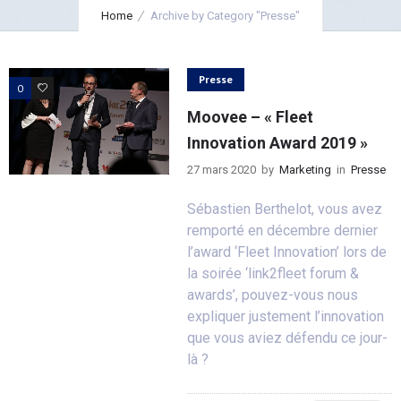
Home
Archive by Category "Presse"
Presse
0
0
Moovee – « Fleet
Innovation Award 2019 »
27 mars 2020
by
Marketing
in
Presse
Sébastien Berthelot, vous avez
remporté en décembre dernier
l’award ‘Fleet Innovation’ lors de
la soirée ‘link2fleet forum &
awards’, pouvez-vous nous
expliquer justement l’innovation
que vous aviez défendu ce jour-
là ?