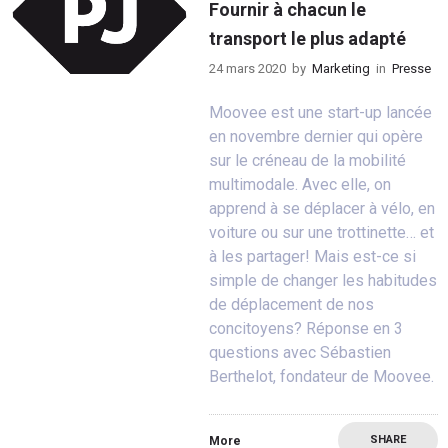
Fournir à chacun le
transport le plus adapté
24 mars 2020
by
Marketing
in
Presse
Moovee est une start-up lancée
en novembre dernier qui opère
sur le créneau de la mobilité
multimodale. Avec elle, on
apprend à se déplacer à vélo, en
voiture ou sur une trottinette… et
à les partager! Mais est-ce si
simple de changer les habitudes
de déplacement de nos
concitoyens? Réponse en 3
questions avec Sébastien
Berthelot, fondateur de Moovee.
SHARE
More